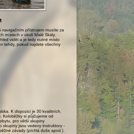
M
 navigačním přístrojem musíte za
h místech v okolí Malé Skály.
hled vidět a je tedy nutné místo
jen tehdy, pokud najdete všechny
ka. K dispozici je 30 kvalitních,
). Koloběžky si půjčujeme od
obytu, pro větší skupiny
 skupiny jsou vedeny instruktory -
 běžné závady (píchlá duše apod.).