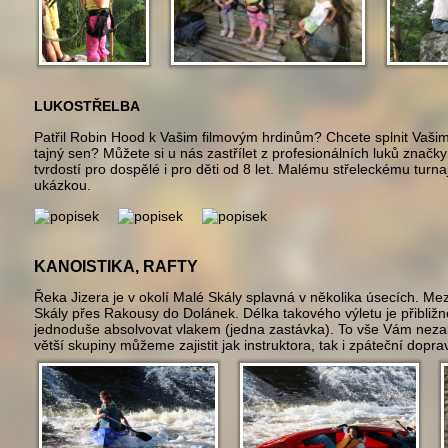
LUKOSTŘELBA
P
atřil Robin Hood k Vašim filmovým hrdinům? Chcete splnit Vašim
tajný sen? Můžete si u nás zastřílet z profesionálních luků znač
tvrdostí pro dospělé i pro děti od 8 let. Malému střeleckému turnaj
ukázkou.
KANOISTIKA, RAFTY
Ř
eka Jizera je v okolí Malé Skály splavná v několika úsecích. Mez
Skály přes Rakousy do Dolánek. Délka takového výletu je přibliž
jednoduše absolvovat vlakem (jedna zastávka). To vše Vám nezab
větší skupiny můžeme zajistit jak instruktora, tak i zpáteční dop