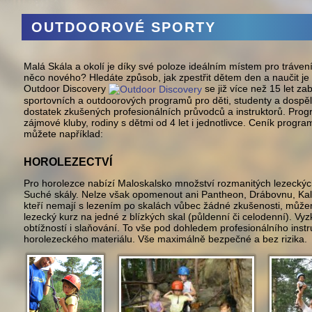
OUTDOOROVÉ SPORTY
M
alá Skála a okolí je díky své poloze ideálním místem pro trávení
něco nového? Hledáte způsob, jak zpestřit dětem den a naučit 
Outdoor Discovery
se již více než 15 let za
sportovních a outdoorových programů pro děti, studenty a dospěl
dostatek zkušených profesionálních průvodců a instruktorů. Prog
zájmové kluby, rodiny s dětmi od 4 let i jednotlivce. Ceník progr
můžete například:
Teambuilding i školení pod
HOROLEZECTVÍ
Přijeďte s dětmi!
jednou střechou.
číst dále
číst dále
P
ro horolezce nabízí Maloskalsko množství rozmanitých lezeckýc
Suché skály. Nelze však opomenout ani Pantheon, Drábovnu, Kalic
kteří nemají s lezením po skalách vůbec žádné zkušenosti, může
lezecký kurz na jedné z blízkých skal (půldenní či celodenní). Vyz
obtížností i slaňování. To vše pod dohledem profesionálního instr
horolezeckého materiálu. Vše maximálně bezpečné a bez rizika.