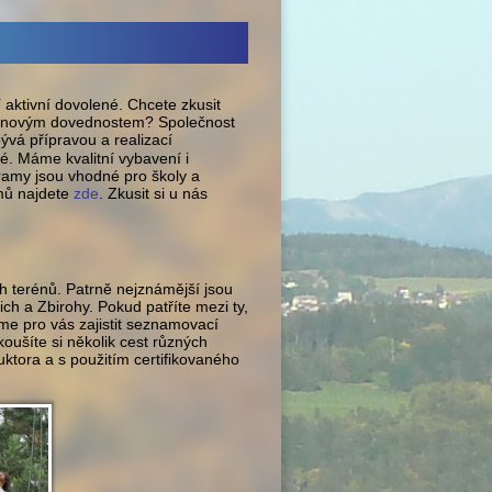
 aktivní dovolené. Chcete zkusit
je novým dovednostem? Společnost
bývá přípravou a realizací
é. Máme kvalitní vybavení i
ramy jsou vhodné pro školy a
amů najdete
zde
. Zkusit si u nás
Školy, školky i sportovní
kluby jsou u nás vítány.
číst dále
h terénů. Patrně nejznámější jsou
h a Zbirohy. Pokud patříte mezi ty,
me pro vás zajistit seznamovací
koušíte si několik cest různých
uktora a s použitím certifikovaného