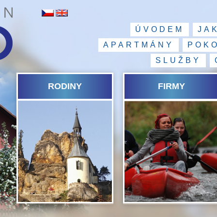
ÚVODEM
JA
APARTMÁNY
POK
SLUŽBY
RODINY
FIRMY