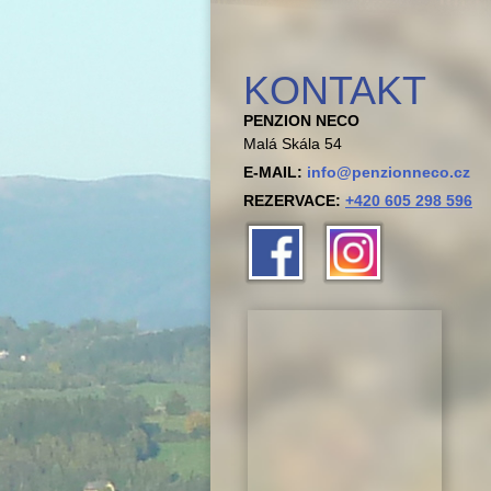
KONTAKT
PENZION NECO
Malá Skála 54
E-MAIL:
info@penzionneco.cz
REZERVACE:
+420 605 298 596