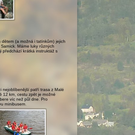
 dětem (a možná i tatínkům) jejich
ky Samick. Máme luky různých
i předchází krátká instruktáž s
i nejoblíbenější patří trasa z Malé
ně 12 km, cestu zpět je možné
ere víc než půl dne. Pro
ravu minibusem.