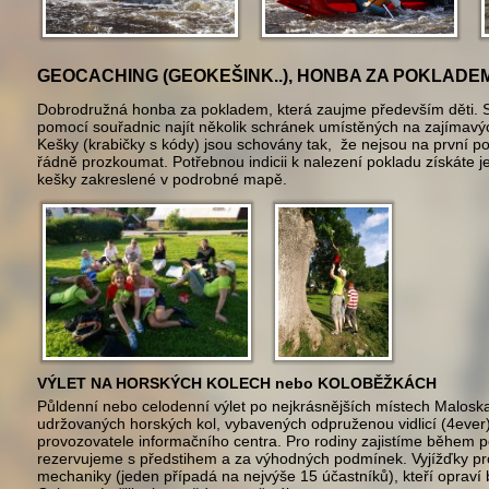
GEOCACHING (GEOKEŠINK..), HONBA ZA POKLADE
D
obrodružná honba za pokladem, která zaujme především děti. S
pomocí souřadnic najít několik schránek umístěných na zajímavýc
Kešky (krabičky s kódy) jsou schovány tak, že nejsou na první po
řádně prozkoumat. Potřebnou indicii k nalezení pokladu získáte 
kešky zakreslené v podrobné mapě.
VÝLET NA HORSKÝCH KOLECH nebo KOLOBĚŽKÁCH
Půldenní nebo celodenní výlet po nejkrásnějších místech Maloskals
udržovaných horských kol, vybavených odpruženou vidlicí (4ever
provozovatele informačního centra. Pro rodiny zajistíme během p
rezervujeme s předstihem a za výhodných podmínek. Vyjížďky pro
mechaniky (jeden případá na nejvýše 15 účastníků), kteří opraví