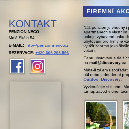
FIREMNÍ AK
KONTAKT
Náš penzion je vhodný i 
PENZION NECO
apartmánech s vlastním 
pokoje vybavené palanda
Malá Skála 54
ubytování pro firmy je 
E-MAIL:
info@penzionneco.cz
využít zdarma jako školi
večeří.
REZERVACE:
+420 605 298 596
Cenu ubytování a dalších
na
mail@discovery.cz
Přijeďte s d
Máte-li zájem uspořádat 
číst 
půl nebo jednodenní pro
Outdoor Discovery
.
Vyzkoušejte si s námi Mal
turnaj, závod v orientač