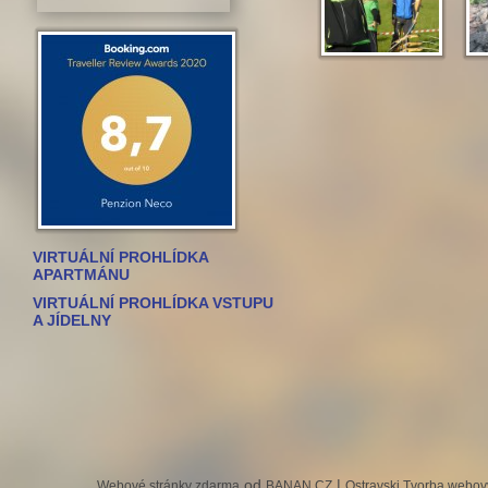
VIRTUÁLNÍ PROHLÍDKA
APARTMÁNU
VIRTUÁLNÍ PROHLÍDKA VSTUPU
A JÍDELNY
od
|
Webové stránky zdarma
BANAN.CZ
Ostravski Tvorba webov